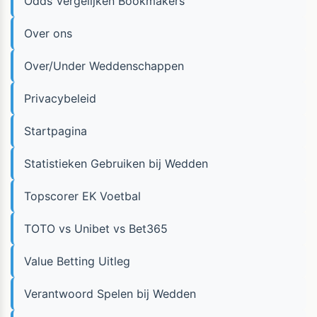
Odds Vergelijken Bookmakers
Over ons
Over/Under Weddenschappen
Privacybeleid
Startpagina
Statistieken Gebruiken bij Wedden
Topscorer EK Voetbal
TOTO vs Unibet vs Bet365
Value Betting Uitleg
Verantwoord Spelen bij Wedden