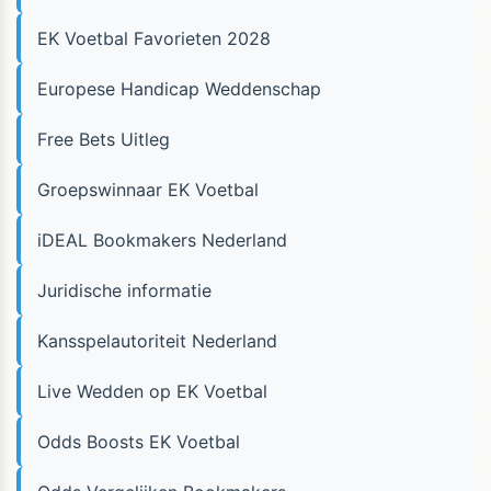
EK Voetbal Favorieten 2028
Europese Handicap Weddenschap
Free Bets Uitleg
Groepswinnaar EK Voetbal
iDEAL Bookmakers Nederland
Juridische informatie
Kansspelautoriteit Nederland
Live Wedden op EK Voetbal
Odds Boosts EK Voetbal