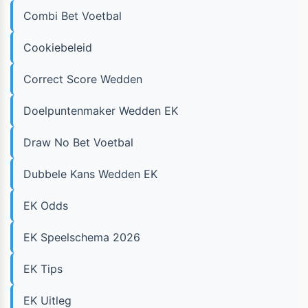
Combi Bet Voetbal
Cookiebeleid
Correct Score Wedden
Doelpuntenmaker Wedden EK
Draw No Bet Voetbal
Dubbele Kans Wedden EK
EK Odds
EK Speelschema 2026
EK Tips
EK Uitleg