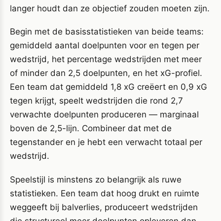
langer houdt dan ze objectief zouden moeten zijn.
Begin met de basisstatistieken van beide teams:
gemiddeld aantal doelpunten voor en tegen per
wedstrijd, het percentage wedstrijden met meer
of minder dan 2,5 doelpunten, en het xG-profiel.
Een team dat gemiddeld 1,8 xG creëert en 0,9 xG
tegen krijgt, speelt wedstrijden die rond 2,7
verwachte doelpunten produceren — marginaal
boven de 2,5-lijn. Combineer dat met de
tegenstander en je hebt een verwacht totaal per
wedstrijd.
Speelstijl is minstens zo belangrijk als ruwe
statistieken. Een team dat hoog drukt en ruimte
weggeeft bij balverlies, produceert wedstrijden
die structureel meer doelpunten opleveren dan