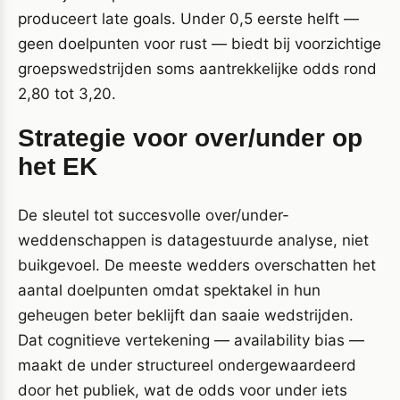
produceert late goals. Under 0,5 eerste helft —
geen doelpunten voor rust — biedt bij voorzichtige
groepswedstrijden soms aantrekkelijke odds rond
2,80 tot 3,20.
Strategie voor over/under op
het EK
De sleutel tot succesvolle over/under-
weddenschappen is datagestuurde analyse, niet
buikgevoel. De meeste wedders overschatten het
aantal doelpunten omdat spektakel in hun
geheugen beter beklijft dan saaie wedstrijden.
Dat cognitieve vertekening — availability bias —
maakt de under structureel ondergewaardeerd
door het publiek, wat de odds voor under iets