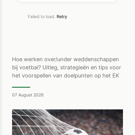
Failed to load.
Retry
Hoe werken over/under weddenschappen
bij voetbal? Uitleg, strategieën en tips voor
het voorspellen van doelpunten op het EK
07 August 2026