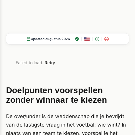
Updated augustus 2026
18+
Failed to load.
Retry
Doelpunten voorspellen
zonder winnaar te kiezen
De over/under is de weddenschap die je bevrijdt
van de lastigste vraag in het voetbal: wie wint? In
plaats van een team te kiezen, voorspel je het