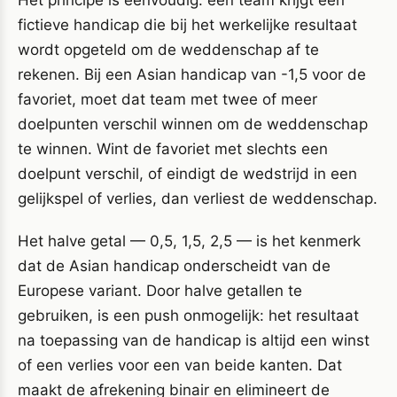
Het principe is eenvoudig: een team krijgt een
fictieve handicap die bij het werkelijke resultaat
wordt opgeteld om de weddenschap af te
rekenen. Bij een Asian handicap van -1,5 voor de
favoriet, moet dat team met twee of meer
doelpunten verschil winnen om de weddenschap
te winnen. Wint de favoriet met slechts een
doelpunt verschil, of eindigt de wedstrijd in een
gelijkspel of verlies, dan verliest de weddenschap.
Het halve getal — 0,5, 1,5, 2,5 — is het kenmerk
dat de Asian handicap onderscheidt van de
Europese variant. Door halve getallen te
gebruiken, is een push onmogelijk: het resultaat
na toepassing van de handicap is altijd een winst
of een verlies voor een van beide kanten. Dat
maakt de afrekening binair en elimineert de