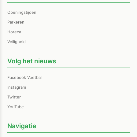
Openingstijden
Parkeren
Horeca
Veiligheid
Volg het nieuws
Facebook Voetbal
Instagram
Twitter
YouTube
Navigatie