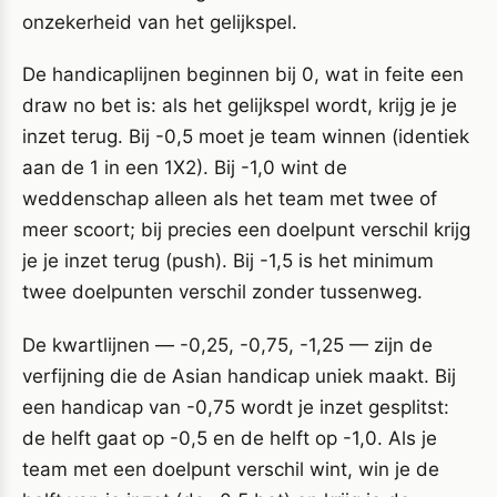
onzekerheid van het gelijkspel.
De handicaplijnen beginnen bij 0, wat in feite een
draw no bet is: als het gelijkspel wordt, krijg je je
inzet terug. Bij -0,5 moet je team winnen (identiek
aan de 1 in een 1X2). Bij -1,0 wint de
weddenschap alleen als het team met twee of
meer scoort; bij precies een doelpunt verschil krijg
je je inzet terug (push). Bij -1,5 is het minimum
twee doelpunten verschil zonder tussenweg.
De kwartlijnen — -0,25, -0,75, -1,25 — zijn de
verfijning die de Asian handicap uniek maakt. Bij
een handicap van -0,75 wordt je inzet gesplitst:
de helft gaat op -0,5 en de helft op -1,0. Als je
team met een doelpunt verschil wint, win je de