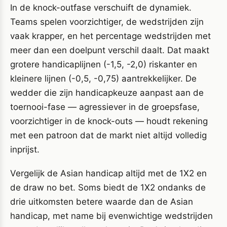
In de knock-outfase verschuift de dynamiek.
Teams spelen voorzichtiger, de wedstrijden zijn
vaak krapper, en het percentage wedstrijden met
meer dan een doelpunt verschil daalt. Dat maakt
grotere handicaplijnen (-1,5, -2,0) riskanter en
kleinere lijnen (-0,5, -0,75) aantrekkelijker. De
wedder die zijn handicapkeuze aanpast aan de
toernooi-fase — agressiever in de groepsfase,
voorzichtiger in de knock-outs — houdt rekening
met een patroon dat de markt niet altijd volledig
inprijst.
Vergelijk de Asian handicap altijd met de 1X2 en
de draw no bet. Soms biedt de 1X2 ondanks de
drie uitkomsten betere waarde dan de Asian
handicap, met name bij evenwichtige wedstrijden