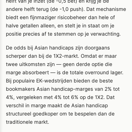
helft van je inzet (de -0,5 bet) en krijg je de
andere helft terug (de -1,0 push). Dat mechanisme
biedt een fijnmaziger risicobeheer dan hele of
halve getallen alleen, en stelt je in staat om je
positie precies af te stemmen op je verwachting.
De odds bij Asian handicaps zijn doorgaans
scherper dan bij de 1X2-markt. Omdat er maar
twee uitkomsten zijn — geen derde optie die
marge absorbeert — is de totale overround lager.
Bij populaire EK-wedstrijden bieden de beste
bookmakers Asian handicap-marges van 2% tot
4%, vergeleken met 4% tot 6% op de 1X2. Dat
verschil in marge maakt de Asian handicap
structureel goedkoper om te bespelen dan de
traditionele markt.