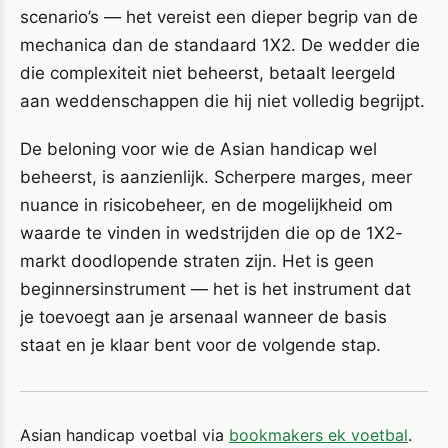
scenario’s — het vereist een dieper begrip van de
mechanica dan de standaard 1X2. De wedder die
die complexiteit niet beheerst, betaalt leergeld
aan weddenschappen die hij niet volledig begrijpt.
De beloning voor wie de Asian handicap wel
beheerst, is aanzienlijk. Scherpere marges, meer
nuance in risicobeheer, en de mogelijkheid om
waarde te vinden in wedstrijden die op de 1X2-
markt doodlopende straten zijn. Het is geen
beginnersinstrument — het is het instrument dat
je toevoegt aan je arsenaal wanneer de basis
staat en je klaar bent voor de volgende stap.
Asian handicap voetbal via
bookmakers ek voetbal
.