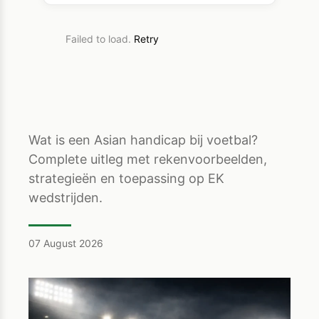
Failed to load.
Retry
Wat is een Asian handicap bij voetbal?
Complete uitleg met rekenvoorbeelden,
strategieën en toepassing op EK
wedstrijden.
07 August 2026