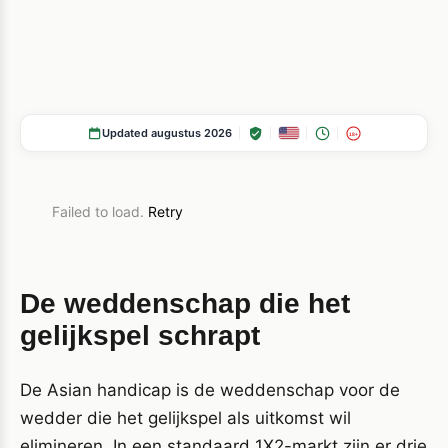
Updated augustus 2026
18+
Failed to load.
Retry
De weddenschap die het
gelijkspel schrapt
De Asian handicap is de weddenschap voor de
wedder die het gelijkspel als uitkomst wil
elimineren. In een standaard 1X2-markt zijn er drie