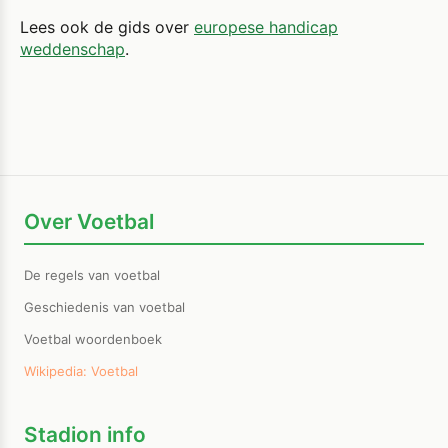
Lees ook de gids over
europese handicap
weddenschap
.
Over Voetbal
De regels van voetbal
Geschiedenis van voetbal
Voetbal woordenboek
Wikipedia: Voetbal
Stadion info