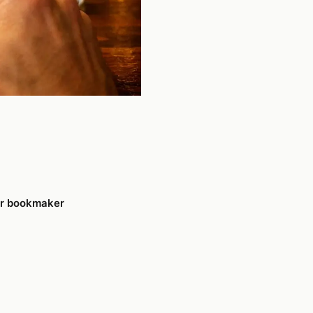
per bookmaker