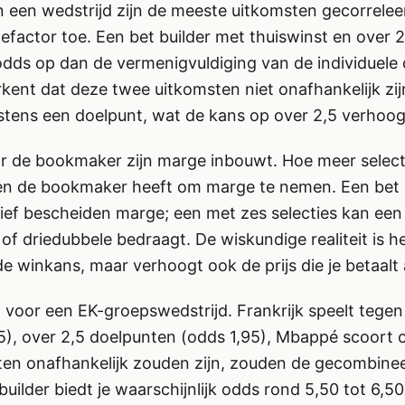
 een wedstrijd zijn de meeste uitkomsten gecorrele
factor toe. Een bet builder met thuiswinst en over 2
dds op dan de vermenigvuldiging van de individuele
ent dat deze twee uitkomsten niet onafhankelijk zij
nstens een doelpunt, wat de kans op over 2,5 verhoog
ar de bookmaker zijn marge inbouwt. Hoe meer select
n de bookmaker heeft om marge te nemen. Een bet 
atief bescheiden marge; een met zes selecties kan e
of driedubbele bedraagt. De wiskundige realiteit is h
n de winkans, maar verhoogt ook de prijs die je betaal
voor een EK-groepswedstrijd. Frankrijk speelt tegen B
85), over 2,5 doelpunten (odds 1,95), Mbappé scoort
ten onafhankelijk zouden zijn, zouden de gecombinee
 builder biedt je waarschijnlijk odds rond 5,50 tot 6,50