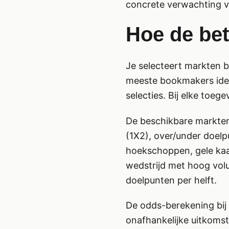
concrete verwachting v
Hoe de bet
Je selecteert markten b
meeste bookmakers ident
selecties. Bij elke toe
De beschikbare markten
(1X2), over/under doelp
hoekschoppen, gele kaar
wedstrijd met hoog vol
doelpunten per helft.
De odds-berekening bij 
onafhankelijke uitkoms