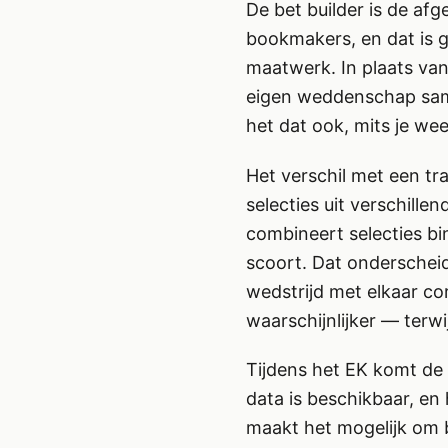
De bet builder is de afg
bookmakers, en dat is 
maatwerk. In plaats van
eigen weddenschap samen
het dat ook, mits je wee
Het verschil met een t
selecties uit verschille
combineert selecties bi
scoort. Dat onderschei
wedstrijd met elkaar c
waarschijnlijker — terw
Tijdens het EK komt de 
data is beschikbaar, en
maakt het mogelijk om b