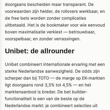
doorgaans bescheiden maar transparant. De
voorwaarden zijn helder, de rollovers werkbaar, en
de free bets worden zonder complicaties
uitbetaald. Het is de bookmaker voor wie eenvoud
boven maximalisatie verkiest — betrouwbaar,
voorspelbaar, en zonder verrassingen.
Unibet: de allrounder
Unibet combineert internationale ervaring met een
sterke Nederlandse aanwezigheid. De odds zijn
scherper dan bij TOTO — de marge op EK-markten
ligt doorgaans rond 3,5% tot 4,5% — en het
marktenaanbod is breder. De bet builder-
functionaliteit is een van de beste op de
Nederlandse markt: je combineert selecties uit