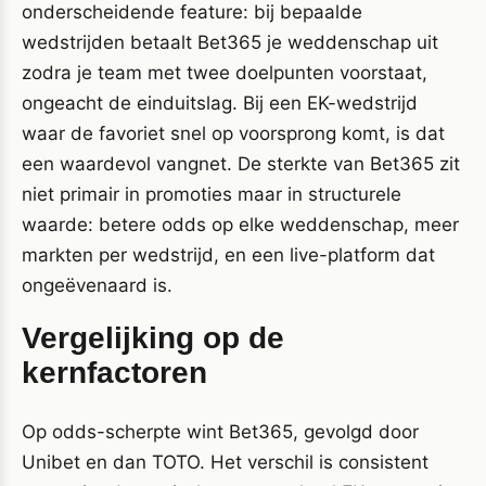
onderscheidende feature: bij bepaalde
wedstrijden betaalt Bet365 je weddenschap uit
zodra je team met twee doelpunten voorstaat,
ongeacht de einduitslag. Bij een EK-wedstrijd
waar de favoriet snel op voorsprong komt, is dat
een waardevol vangnet. De sterkte van Bet365 zit
niet primair in promoties maar in structurele
waarde: betere odds op elke weddenschap, meer
markten per wedstrijd, en een live-platform dat
ongeëvenaard is.
Vergelijking op de
kernfactoren
Op odds-scherpte wint Bet365, gevolgd door
Unibet en dan TOTO. Het verschil is consistent