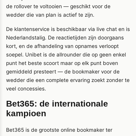
de rollover te voltooien — geschikt voor de
wedder die van plan is actief te zijn.
De klantenservice is beschikbaar via live chat en is
Nederlandstalig. De reactietijden zijn doorgaans
kort, en de afhandeling van opnames verloopt
soepel. Unibet is de allrounder die op geen enkel
punt het beste scoort maar op elk punt boven
gemiddeld presteert — de bookmaker voor de
wedder die een complete ervaring zoekt zonder te
veel concessies.
Bet365: de internationale
kampioen
Bet365 is de grootste online bookmaker ter