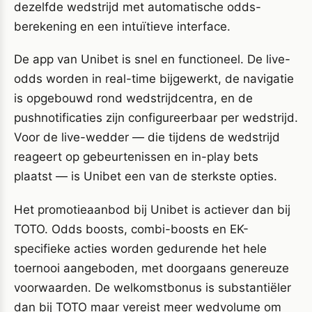
dezelfde wedstrijd met automatische odds-
berekening en een intuïtieve interface.
De app van Unibet is snel en functioneel. De live-
odds worden in real-time bijgewerkt, de navigatie
is opgebouwd rond wedstrijdcentra, en de
pushnotificaties zijn configureerbaar per wedstrijd.
Voor de live-wedder — die tijdens de wedstrijd
reageert op gebeurtenissen en in-play bets
plaatst — is Unibet een van de sterkste opties.
Het promotieaanbod bij Unibet is actiever dan bij
TOTO. Odds boosts, combi-boosts en EK-
specifieke acties worden gedurende het hele
toernooi aangeboden, met doorgaans genereuze
voorwaarden. De welkomstbonus is substantiëler
dan bij TOTO maar vereist meer wedvolume om