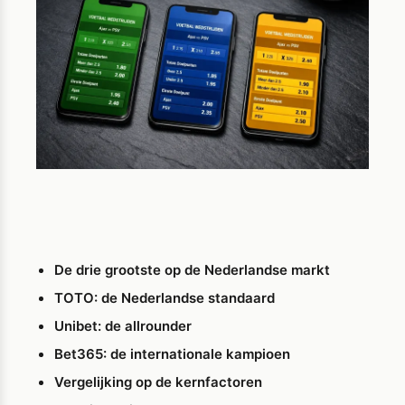
De drie grootste op de Nederlandse markt
TOTO: de Nederlandse standaard
Unibet: de allrounder
Bet365: de internationale kampioen
Vergelijking op de kernfactoren