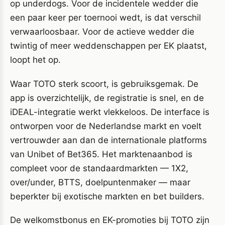
op underdogs. Voor de incidentele wedder die
een paar keer per toernooi wedt, is dat verschil
verwaarloosbaar. Voor de actieve wedder die
twintig of meer weddenschappen per EK plaatst,
loopt het op.
Waar TOTO sterk scoort, is gebruiksgemak. De
app is overzichtelijk, de registratie is snel, en de
iDEAL-integratie werkt vlekkeloos. De interface is
ontworpen voor de Nederlandse markt en voelt
vertrouwder aan dan de internationale platforms
van Unibet of Bet365. Het marktenaanbod is
compleet voor de standaardmarkten — 1X2,
over/under, BTTS, doelpuntenmaker — maar
beperkter bij exotische markten en bet builders.
De welkomstbonus en EK-promoties bij TOTO zijn