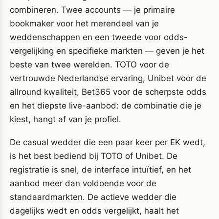
combineren. Twee accounts — je primaire
bookmaker voor het merendeel van je
weddenschappen en een tweede voor odds-
vergelijking en specifieke markten — geven je het
beste van twee werelden. TOTO voor de
vertrouwde Nederlandse ervaring, Unibet voor de
allround kwaliteit, Bet365 voor de scherpste odds
en het diepste live-aanbod: de combinatie die je
kiest, hangt af van je profiel.
De casual wedder die een paar keer per EK wedt,
is het best bediend bij TOTO of Unibet. De
registratie is snel, de interface intuïtief, en het
aanbod meer dan voldoende voor de
standaardmarkten. De actieve wedder die
dagelijks wedt en odds vergelijkt, haalt het