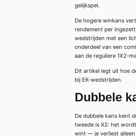
gelijkspel.
De hogere winkans verta
rendement per ingezette 
wedstrijden met een lich
onderdeel van een combi
aan de reguliere 1X2-ma
Dit artikel legt uit hoe
bij EK-wedstrijden.
Dubbele ka
De dubbele kans kent dri
tweede is X2: het wordt 
wint — je verliest alleen 