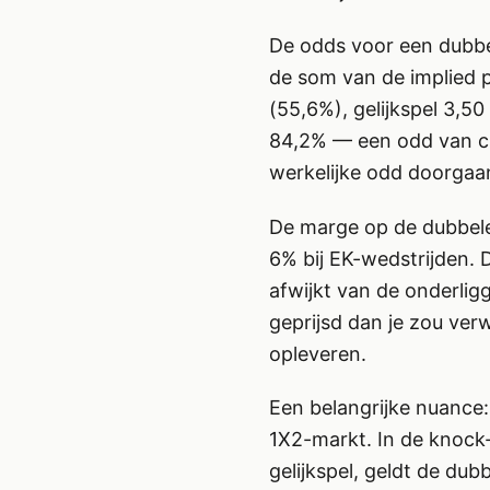
De odds voor een dubbel
de som van de implied pr
(55,6%), gelijkspel 3,50
84,2% — een odd van ci
werkelijke odd doorgaans
De marge op de dubbele
6% bij EK-wedstrijden. D
afwijkt van de onderlig
geprijsd dan je zou ve
opleveren.
Een belangrijke nuance: 
1X2-markt. In de knock
gelijkspel, geldt de du