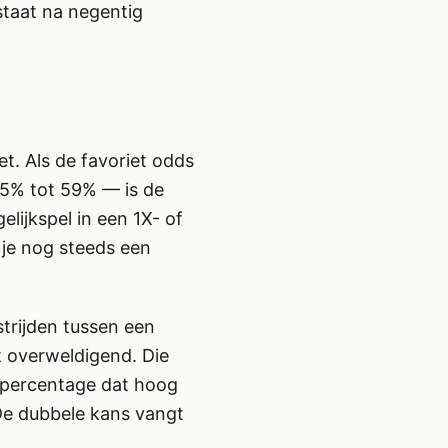
 staat na negentig
t. Als de favoriet odds
45% tot 59% — is de
lijkspel in een 1X- of
 je nog steeds een
strijden tussen een
t overweldigend. Die
n percentage dat hoog
De dubbele kans vangt