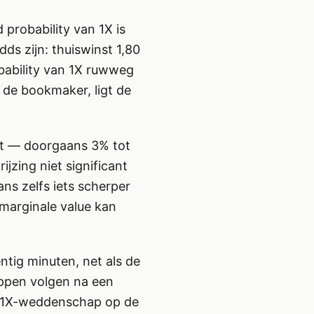
probability van 1X is
dds zijn: thuiswinst 1,80
obability van 1X ruwweg
 de bookmaker, ligt de
kt — doorgaans 3% tot
jzing niet significant
ns zelfs iets scherper
marginale value kan
ntig minuten, net als de
oppen volgen na een
Een 1X-weddenschap op de