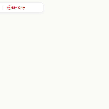
18+ Only
18+