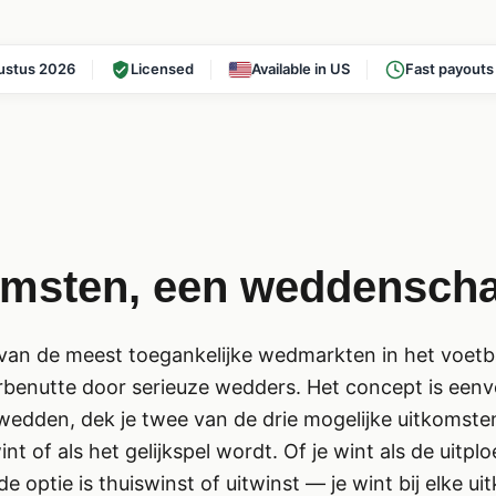
ustus 2026
Licensed
Available in US
Fast payouts
omsten, een weddensch
van de meest toegankelijke wedmarkten in het voetbal
benutte door serieuze wedders. Het concept is eenvo
wedden, dek je twee van de drie mogelijke uitkomsten
nt of als het gelijkspel wordt. Of je wint als de uitplo
de optie is thuiswinst of uitwinst — je wint bij elke u