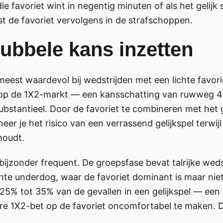
die favoriet wint in negentig minuten of als het gelijk
st de favoriet vervolgens in de strafschoppen.
ubbele kans inzetten
meest waardevol bij wedstrijden met een lichte favorie
t op de 1X2-markt — een kansschatting van ruwweg 
ubstantieel. Door de favoriet te combineren met het ge
er je het risico van een verrassend gelijkspel terwijl
houdt.
ie bijzonder frequent. De groepsfase bevat talrijke wed
hte underdog, waar de favoriet dominant is maar nie
 25% tot 35% van de gevallen in een gelijkspel — ee
ere 1X2-bet op de favoriet oncomfortabel te maken. 