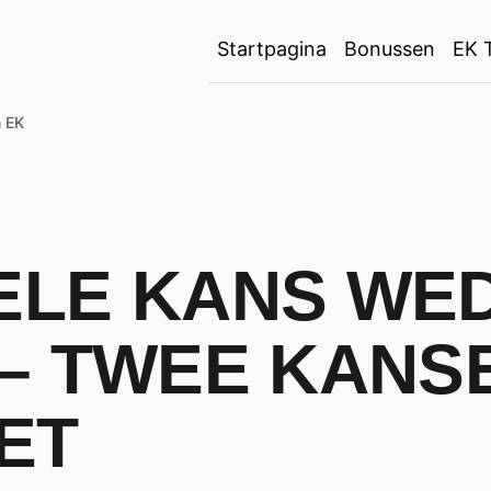
Startpagina
Bonussen
EK 
 EK
ELE KANS WE
– TWEE KANSE
ET