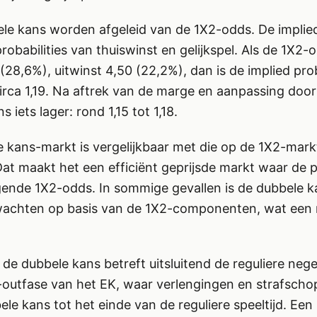
e kans worden afgeleid van de 1X2-odds. De implied 
obabilities van thuiswinst en gelijkspel. Als de 1X2-o
 (28,6%), uitwinst 4,50 (22,2%), dan is de implied pr
rca 1,19. Na aftrek van de marge en aanpassing door
 iets lager: rond 1,15 tot 1,18.
 kans-markt is vergelijkbaar met die op de 1X2-mar
at maakt het een efficiënt geprijsde markt waar de pri
gende 1X2-odds. In sommige gevallen is de dubbele ka
rwachten op basis van de 1X2-componenten, wat een 
de dubbele kans betreft uitsluitend de reguliere nege
-outfase van het EK, waar verlengingen en strafsch
bbele kans tot het einde van de reguliere speeltijd. 