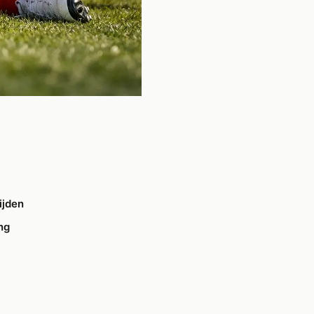
ijden
ng