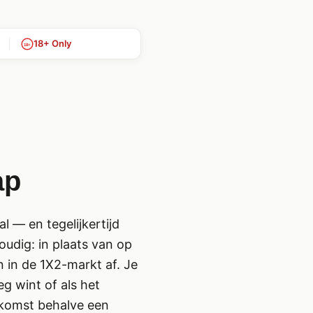
18+ Only
18+
ap
 — en tegelijkertijd
udig: in plaats van op
 in de 1X2-markt af. Je
eg wint of als het
itkomst behalve een