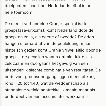
doelpunten scoort het Nederlands elftal in het
hele toernooi?
De meest verhandelde Oranje-special is de
groepsfase-uitkomst: komt Nederland door de
groep, en zo ja, als eerste of tweede? De odds
hangen uiteraard af van de pouleloting, maar
historisch gezien komt Oranje vrijwel altijd door de
groep — de gevallen waarin dat niet lukte zijn
zeldzaam en doorgaans het gevolg van een
uitzonderlijk slechte combinatie van resultaten. De
odds voor groepsdoorgang liggen meestal kort,
rond 1,20 tot 1,40, wat de weddenschap als
standalone weinig aantrekkelijk maakt maar als
onderdeel van een accumulator werkbaar is.