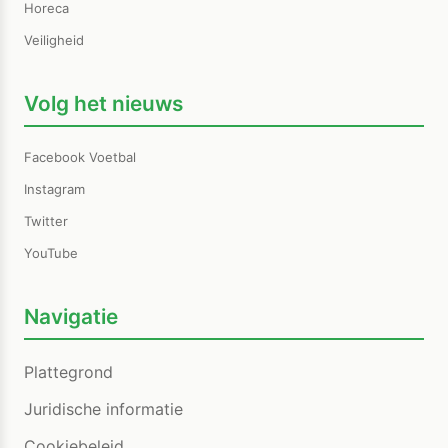
Horeca
Veiligheid
Volg het nieuws
Facebook Voetbal
Instagram
Twitter
YouTube
Navigatie
Plattegrond
Juridische informatie
Cookiebeleid