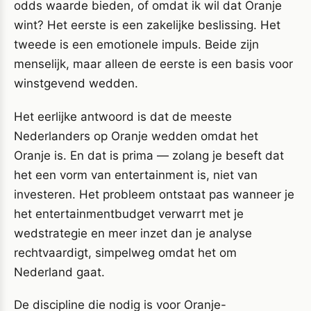
odds waarde bieden, of omdat ik wil dat Oranje
wint? Het eerste is een zakelijke beslissing. Het
tweede is een emotionele impuls. Beide zijn
menselijk, maar alleen de eerste is een basis voor
winstgevend wedden.
Het eerlijke antwoord is dat de meeste
Nederlanders op Oranje wedden omdat het
Oranje is. En dat is prima — zolang je beseft dat
het een vorm van entertainment is, niet van
investeren. Het probleem ontstaat pas wanneer je
het entertainmentbudget verwarrt met je
wedstrategie en meer inzet dan je analyse
rechtvaardigt, simpelweg omdat het om
Nederland gaat.
De discipline die nodig is voor Oranje-