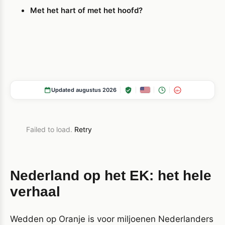
Met het hart of met het hoofd?
Updated augustus 2026
18+
Failed to load.
Retry
Nederland op het EK: het hele
verhaal
Wedden op Oranje is voor miljoenen Nederlanders