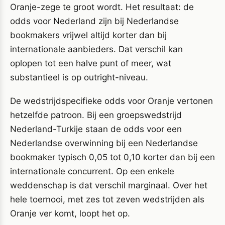
Oranje-zege te groot wordt. Het resultaat: de
odds voor Nederland zijn bij Nederlandse
bookmakers vrijwel altijd korter dan bij
internationale aanbieders. Dat verschil kan
oplopen tot een halve punt of meer, wat
substantieel is op outright-niveau.
De wedstrijdspecifieke odds voor Oranje vertonen
hetzelfde patroon. Bij een groepswedstrijd
Nederland-Turkije staan de odds voor een
Nederlandse overwinning bij een Nederlandse
bookmaker typisch 0,05 tot 0,10 korter dan bij een
internationale concurrent. Op een enkele
weddenschap is dat verschil marginaal. Over het
hele toernooi, met zes tot zeven wedstrijden als
Oranje ver komt, loopt het op.