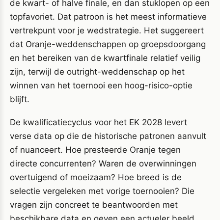
de kwart- of halve finale, en dan stuklopen op een
topfavoriet. Dat patroon is het meest informatieve
vertrekpunt voor je wedstrategie. Het suggereert
dat Oranje-weddenschappen op groepsdoorgang
en het bereiken van de kwartfinale relatief veilig
zijn, terwijl de outright-weddenschap op het
winnen van het toernooi een hoog-risico-optie
blijft.
De kwalificatiecyclus voor het EK 2028 levert
verse data op die de historische patronen aanvult
of nuanceert. Hoe presteerde Oranje tegen
directe concurrenten? Waren de overwinningen
overtuigend of moeizaam? Hoe breed is de
selectie vergeleken met vorige toernooien? Die
vragen zijn concreet te beantwoorden met
beschikbare data en geven een actueler beeld