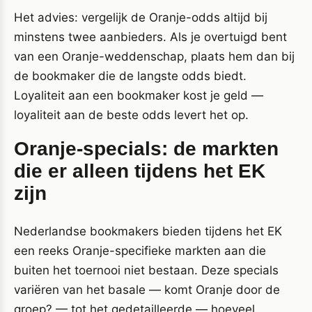
Het advies: vergelijk de Oranje-odds altijd bij
minstens twee aanbieders. Als je overtuigd bent
van een Oranje-weddenschap, plaats hem dan bij
de bookmaker die de langste odds biedt.
Loyaliteit aan een bookmaker kost je geld —
loyaliteit aan de beste odds levert het op.
Oranje-specials: de markten
die er alleen tijdens het EK
zijn
Nederlandse bookmakers bieden tijdens het EK
een reeks Oranje-specifieke markten aan die
buiten het toernooi niet bestaan. Deze specials
variëren van het basale — komt Oranje door de
groep? — tot het gedetailleerde — hoeveel