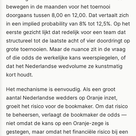
bewegen in de maanden voor het toernooi
doorgaans tussen 8,00 en 12,00. Dat vertaalt zich
in een implied probability van 8% tot 12,5%. Op het
eerste gezicht lijkt dat redelijk voor een team dat
structureel tot de laatste acht of vier doordringt op
grote toernooien. Maar de nuance zit in de vraag
of die odds de werkelijke kans weerspiegelen, of
dat het Nederlandse wedvolume ze kunstmatig
kort houdt.
Het mechanisme is eenvoudig. Als een groot
aantal Nederlandse wedders op Oranje inzet,
groeit het risico voor de bookmaker. Om dat risico
te beheersen, verlaagt de bookmaker de odds —
niet omdat de kans op een Oranje-zege is
gestegen, maar omdat het financiële risico bij een