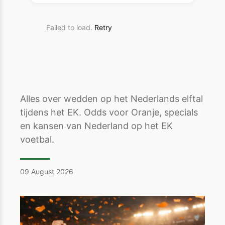
Failed to load.
Retry
Alles over wedden op het Nederlands elftal
tijdens het EK. Odds voor Oranje, specials
en kansen van Nederland op het EK
voetbal.
09 August 2026