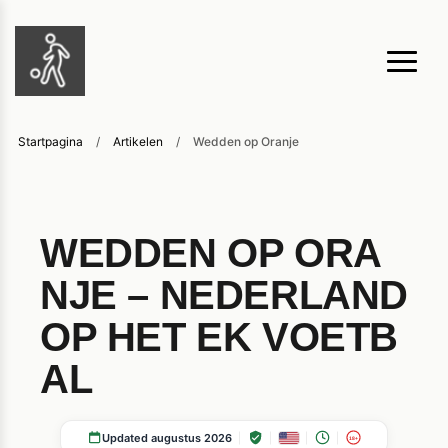
Startpagina
/
Artikelen
/
Wedden op Oranje
WEDDEN OP ORA
NJE – NEDERLAND
OP HET EK VOETB
AL
Updated augustus 2026
18+