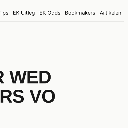
Tips
EK Uitleg
EK Odds
Bookmakers
Artikelen
R WED
RS VO