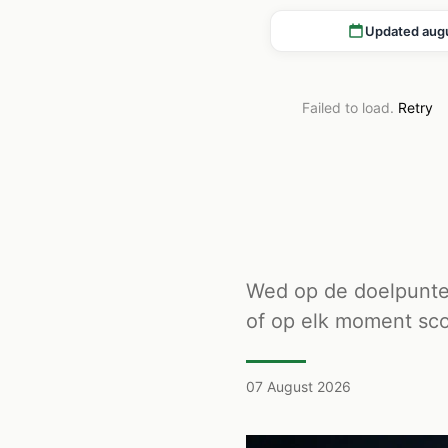
Updated aug
Failed to load.
Retry
Wed op de doelpunten
of op elk moment scor
07 August 2026