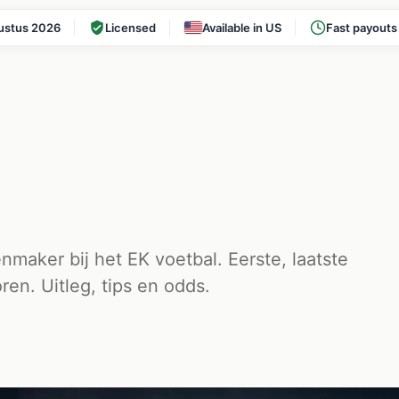
ustus 2026
Licensed
Available in US
Fast payouts
maker bij het EK voetbal. Eerste, laatste
en. Uitleg, tips en odds.