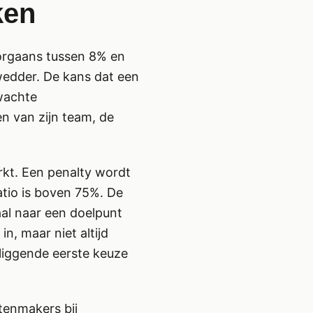
ken
orgaans tussen 8% en
wedder. De kans dat een
rwachte
en van zijn team, de
kt. Een penalty wordt
tio is boven 75%. De
al naar een doelpunt
n, maar niet altijd
liggende eerste keuze
tenmakers bij