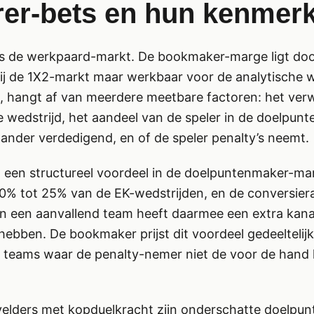
rer-bets en hun kenmer
is de werkpaard-markt. De bookmaker-marge ligt do
bij de 1X2-markt maar werkbaar voor de analytische 
rt, hangt af van meerdere meetbare factoren: het ve
 wedstrijd, het aandeel van de speler in de doelpunt
tander verdedigend, en of de speler penalty’s neemt.
een structureel voordeel in de doelpuntenmaker-mar
% tot 25% van de EK-wedstrijden, en de conversiera
n een aanvallend team heeft daarmee een extra kana
hebben. De bookmaker prijst dit voordeel gedeeltelijk i
j teams waar de penalty-nemer niet de voor de hand 
elders met kopduelkracht zijn onderschatte doelpun