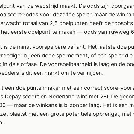
oelpunt van de wedstrijd maakt. De odds zijn doorgaan
alscorer-odds voor dezelfde speler, maar de winkans 
erwacht totaal van 2,5 doelpunten heeft de topspits 
het eerste doelpunt te maken — odds van ruwweg 6,
t is de minst voorspelbare variant. Het laatste doel
verdediger bij een dode spelmoment, of een speler die
 in de slotfase. De voorspelbaarheid is laag en de 
edders is dit een markt om te vermijden.
t een doelpuntenmaker met een correct score-voorsp
s Depay scoort en Nederland wint met 2-1. De geco
0 — maar de winkans is bijzonder laag. Het is een 
zet plaatst met een grote potentiële opbrengst, niet 
n.