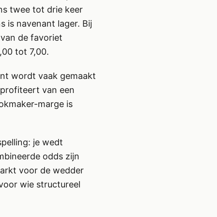
s twee tot drie keer
is navenant lager. Bij
van de favoriet
00 tot 7,00.
punt wordt vaak gemaakt
 profiteert van een
bookmaker-marge is
elling: je wedt
mbineerde odds zijn
markt voor de wedder
voor wie structureel