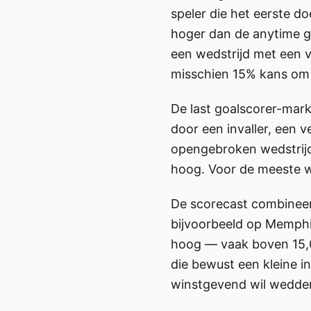
speler die het eerste d
hoger dan de anytime go
een wedstrijd met een v
misschien 15% kans om 
De last goalscorer-mark
door een invaller, een 
opengebroken wedstrijd
hoog. Voor de meeste w
De scorecast combineer
bijvoorbeeld op Memphi
hoog — vaak boven 15,0
die bewust een kleine in
winstgevend wil wedde