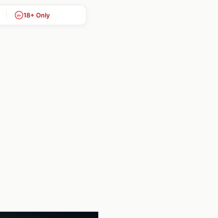
18+ Only
18+